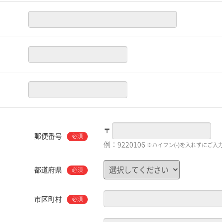
〒
郵便番号
必須
例：9220106
※ハイフン(-)を入れずにご入
都道府県
必須
市区町村
必須