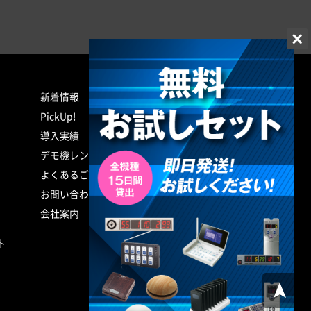
新着情報
このサイトについて
PickUp!
特定取引表示
導入実績
個人情報保護
サイトマップ
デモ機レンタル
支払い方法
よくあるご質問
配送方法・送料
お問い合わせ
返品・キャンセル
会社案内
ト