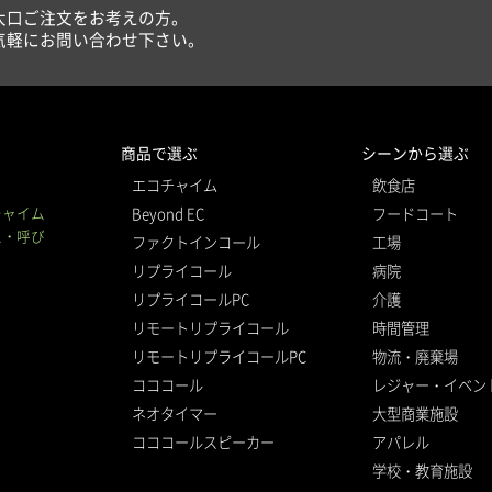
大口ご注文をお考えの方。
気軽にお問い合わせ下さい。
商品で選ぶ
シーンから選ぶ
エコチャイム
飲食店
チャイム
Beyond EC
フードコート
ム・呼び
ファクトインコール
工場
リプライコール
病院
リプライコールPC
介護
リモートリプライコール
時間管理
リモートリプライコールPC
物流・廃棄場
コココール
レジャー・イベン
ネオタイマー
大型商業施設
コココールスピーカー
アパレル
学校・教育施設